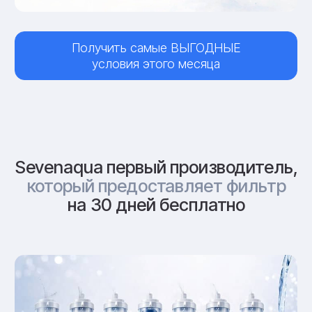
Попробуйте фильтр
на 30 дней бесплатно